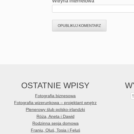
Witryna internetowa
OSTATNIE WPISY
W
Fotografia biznesowa
S
Fotografia wizerunkowa – projektant wnętrz
Plenerowy ślub polsko-irlandzki
Róża, Aneta i Dawid
Rodzinna sesja domowa
Franiu, Oluś, Tosia i Feluś