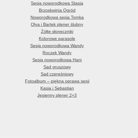
Sesja noworodkowa Stasia
Brzoskwinia Ogród
Noworodkowa sesja Tomka
Olya i Bartek plener ślubny
Żółte słoneczniki
Kolorowe parasole
Sesja noworodkowa Wandy
Roczek Wandy
Sesja noworodkowa Hani
Sad gruszowy
Sad czereśniowy
Fotoalbum – piękna oprawa sesji
Kasia i Sebastian
Jesienny plener 2+3