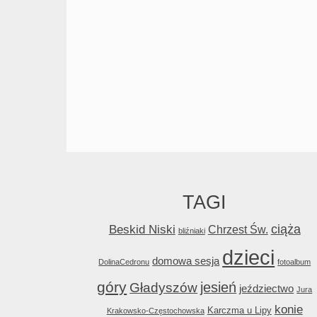
TAGI
ciąża
Beskid Niski
Chrzest Św.
bliźniaki
dzieci
domowa sesja
DolinaCedronu
fotoalbum
góry
jesień
Gładyszów
jeździectwo
Jura
konie
Karczma u Lipy
Krakowsko-Częstochowska