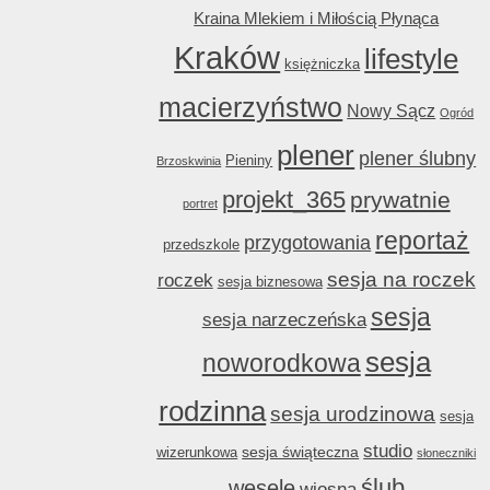
Kraina Mlekiem i Miłością Płynąca
Kraków
lifestyle
księżniczka
macierzyństwo
Nowy Sącz
Ogród
plener
plener ślubny
Pieniny
Brzoskwinia
projekt_365
prywatnie
portret
reportaż
przygotowania
przedszkole
sesja na roczek
roczek
sesja biznesowa
sesja
sesja narzeczeńska
sesja
noworodkowa
rodzinna
sesja urodzinowa
sesja
studio
sesja świąteczna
wizerunkowa
słoneczniki
ślub
wesele
wiosna