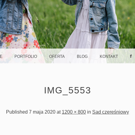
K FOT
Y SĄCZ. NATURALNE ZDJĘCIA P
TOGRA
IE
PORTFOLIO
OFERTA
BLOG
KONTAKT
IMG_5553
A, ROD
Published
7 maja 2020
at
1200 × 800
in
Sad czereśniowy