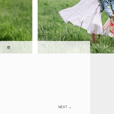
O –
EŁNE EMOCJI!
FIA
ZINNA,
NEXT →