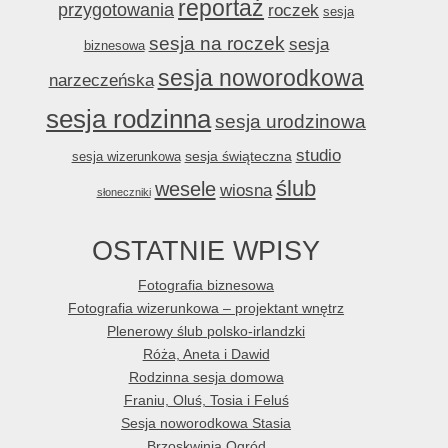
reportaż
przygotowania
roczek
sesja
sesja na roczek
sesja
biznesowa
sesja noworodkowa
narzeczeńska
sesja rodzinna
sesja urodzinowa
studio
sesja świąteczna
sesja wizerunkowa
ślub
wesele
wiosna
słoneczniki
OSTATNIE WPISY
Fotografia biznesowa
Fotografia wizerunkowa – projektant wnętrz
Plenerowy ślub polsko-irlandzki
Róża, Aneta i Dawid
Rodzinna sesja domowa
Franiu, Oluś, Tosia i Feluś
Sesja noworodkowa Stasia
Brzoskwinia Ogród