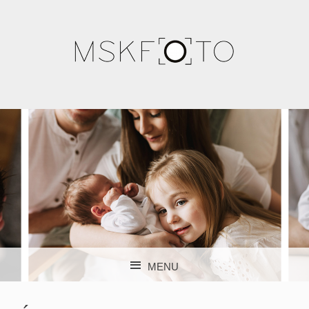
FOTOGRAFIA DZIECIĘCA I OKOLICZNOŚCIOWA.
FOTOGRAFIA ŚLUBNA. MAŁOPOLSKA, KRAKÓW, NOWY
MSK FOTO –
SĄCZ. NATURALNE ZDJĘCIA PEŁNE EMOCJI!
MENU
FOTOGRAFIA
SKIP TO CONTENT