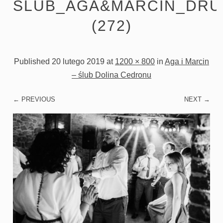
ŚLUBNA,
ŚLUB_AGA&MARCIN_DRU
(272)
RODZINNA,
KRAKÓW
Published
20 lutego 2019
at
1200 × 800
in
Aga i Marcin
– ślub Dolina Cedronu
← PREVIOUS
NEXT →