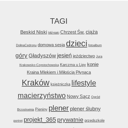
TAGI
ciąża
Beskid Niski
Chrzest Św.
bliźniaki
dzieci
domowa sesja
DolinaCedronu
fotoalbum
góry
jesień
Gładyszów
jeździectwo
Jura
konie
Karczma u Lipy
Krakowsko-Częstochowska
Kraina Mlekiem i Miłością Płynąca
Kraków
lifestyle
księżniczka
macierzyństwo
Nowy Sącz
Ogród
plener
plener ślubny
Pieniny
Brzoskwinia
projekt_365
prywatnie
przedszkole
portret